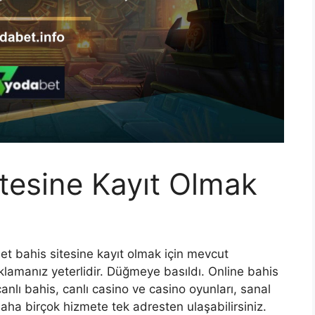
tesine Kayıt Olmak
t bahis sitesine kayıt olmak için mevcut
ıklamanız yeterlidir. Düğmeye basıldı. Online bahis
anlı bahis, canlı casino ve casino oyunları, sanal
 daha birçok hizmete tek adresten ulaşabilirsiniz.