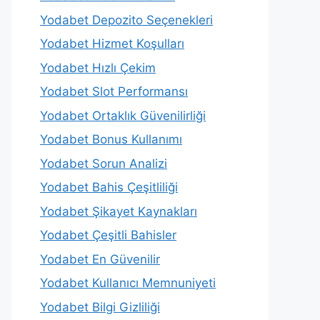
Yodabet Depozito Seçenekleri
Yodabet Hizmet Koşulları
Yodabet Hızlı Çekim
Yodabet Slot Performansı
Yodabet Ortaklık Güvenilirliği
Yodabet Bonus Kullanımı
Yodabet Sorun Analizi
Yodabet Bahis Çeşitliliği
Yodabet Şikayet Kaynakları
Yodabet Çeşitli Bahisler
Yodabet En Güvenilir
Yodabet Kullanıcı Memnuniyeti
Yodabet Bilgi Gizliliği