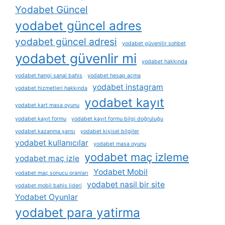
Yodabet Güncel
yodabet güncel adres
yodabet güncel adresi
yodabet güvenilir sohbet
yodabet güvenlir mi
yodabet hakkında
yodabet hangi sanal bahis
yodabet hesap açma
yodabet instagram
yodabet hizmetleri hakkında
yodabet kayıt
yodabet kart masa oyunu
yodabet kayıt formu
yodabet kayıt formu bilgi doğruluğu
yodabet kazanma şansı
yodabet kişisel bilgiler
yodabet kullanıcılar
yodabet masa oyunu
yodabet maç izleme
yodabet maç izle
Yodabet Mobil
yodabet maç sonucu oranları
yodabet nasil bir site
yodabet mobil bahis lideri
Yodabet Oyunlar
yodabet para yatirma