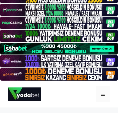
İçeriğe
atla
Menü