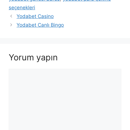
seçenekleri
Yodabet Casino
Yodabet Canlı Bingo
Yorum yapın
Yorum