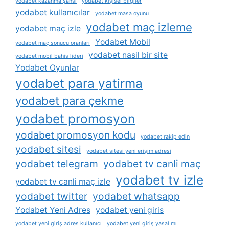
yodabet kazanma şansı
yodabet kişisel bilgiler
yodabet kullanıcılar
yodabet masa oyunu
yodabet maç izleme
yodabet maç izle
Yodabet Mobil
yodabet maç sonucu oranları
yodabet nasil bir site
yodabet mobil bahis lideri
Yodabet Oyunlar
yodabet para yatirma
yodabet para çekme
yodabet promosyon
yodabet promosyon kodu
yodabet rakip edin
yodabet sitesi
yodabet sitesi yeni erişim adresi
yodabet telegram
yodabet tv canli maç
yodabet tv izle
yodabet tv canli maç izle
yodabet twitter
yodabet whatsapp
Yodabet Yeni Adres
yodabet yeni giris
yodabet yeni giriş adres kullanıcı
yodabet yeni giriş yasal mı