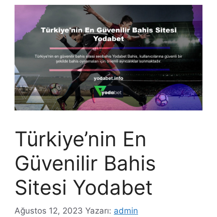
Türkiye’nin En
Güvenilir Bahis
Sitesi Yodabet
Ağustos 12, 2023
Yazarı:
admin