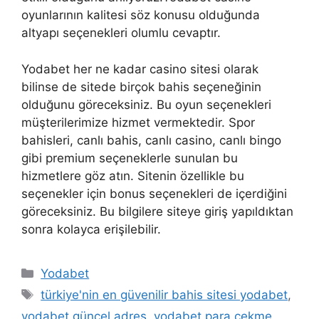
oyunlarının kalitesi söz konusu olduğunda
altyapı seçenekleri olumlu cevaptır.
Yodabet her ne kadar casino sitesi olarak
bilinse de sitede birçok bahis seçeneğinin
olduğunu göreceksiniz. Bu oyun seçenekleri
müşterilerimize hizmet vermektedir. Spor
bahisleri, canlı bahis, canlı casino, canlı bingo
gibi premium seçeneklerle sunulan bu
hizmetlere göz atın. Sitenin özellikle bu
seçenekler için bonus seçenekleri de içerdiğini
göreceksiniz. Bu bilgilere siteye giriş yapıldıktan
sonra kolayca erişilebilir.
Kategoriler
Yodabet
Etiketler
türkiye'nin en güvenilir bahis sitesi yodabet
,
yodabet güncel adres
,
yodabet para çekme