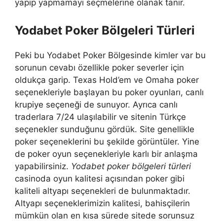
yapıp yapmamayı seçmelerine olanak tanır.
Yodabet Poker Bölgeleri Türleri
Peki bu Yodabet Poker Bölgesinde kimler var bu
sorunun cevabı özellikle poker severler için
oldukça garip. Texas Hold’em ve Omaha poker
seçenekleriyle başlayan bu poker oyunları, canlı
krupiye seçeneği de sunuyor. Ayrıca canlı
traderlara 7/24 ulaşılabilir ve sitenin Türkçe
seçenekler sunduğunu gördük. Site genellikle
poker seçeneklerini bu şekilde görüntüler. Yine
de poker oyun seçenekleriyle karlı bir anlaşma
yapabilirsiniz.
Yodabet poker bölgeleri türleri
casinoda oyun kalitesi açısından poker gibi
kaliteli altyapı seçenekleri de bulunmaktadır.
Altyapı seçeneklerimizin kalitesi, bahisçilerin
mümkün olan en kısa sürede sitede sorunsuz