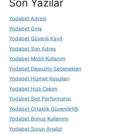
Son Yazılar
Yodabet Adresi
Yodabet Giriş
Yodabet Güvenli Kayıt
Yodabet Son Adres
Yodabet Mobil Kullanım
Yodabet Depozito Seçenekleri
Yodabet Hizmet Koşulları
Yodabet Hızlı Çekim
Yodabet Slot Performansı
Yodabet Ortaklık Güvenilirliği
Yodabet Bonus Kullanımı
Yodabet Sorun Analizi