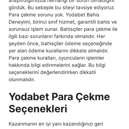
araştırdığımızda herhangi bir sorun olmadığını
gördük. Bu sebeple bu siteyi tavsiye ediyoruz.
Para çekme sorunu yok. Yodabet Bahis
Deneyimi, birinci sınıf hizmet, garantili bahis ve
sorunsuz işlem sunar. Bahisçiler para çekme ile
ilgili bazı sorunların farkında olmalıdır. Her
şeyden önce, bahisçiler ödeme seçeneğinde
yer alan ödeme kurallarını dikkate almalıdır.
Para çekme kuralları, oyuncuların işlemler
hakkında bilgi edinmelerini sağlar. Bu bilgi
seçeneklerini değerlendirirken dikkatli
olunmalıdır.
Yodabet Para Çekme
Seçenekleri
Kazanmanın en iyi yanı kazandığınızı geri