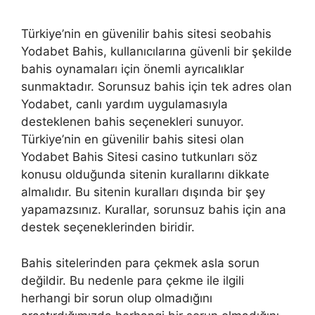
Türkiye’nin en güvenilir bahis sitesi seobahis
Yodabet Bahis, kullanıcılarına güvenli bir şekilde
bahis oynamaları için önemli ayrıcalıklar
sunmaktadır. Sorunsuz bahis için tek adres olan
Yodabet, canlı yardım uygulamasıyla
desteklenen bahis seçenekleri sunuyor.
Türkiye’nin en güvenilir bahis sitesi olan
Yodabet Bahis Sitesi casino tutkunları söz
konusu olduğunda sitenin kurallarını dikkate
almalıdır. Bu sitenin kuralları dışında bir şey
yapamazsınız. Kurallar, sorunsuz bahis için ana
destek seçeneklerinden biridir.
Bahis sitelerinden para çekmek asla sorun
değildir. Bu nedenle para çekme ile ilgili
herhangi bir sorun olup olmadığını