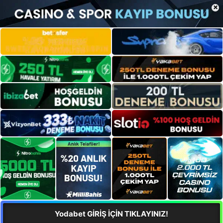
×
Yodabet GİRİŞ İÇİN TIKLAYINIZ!