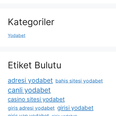
Kategoriler
Yodabet
Etiket Bulutu
adresi yodabet
bahis sitesi yodabet
canli yodabet
casino sitesi yodabet
girisi yodabet
giris adresi yodabet
giris yap yodabet