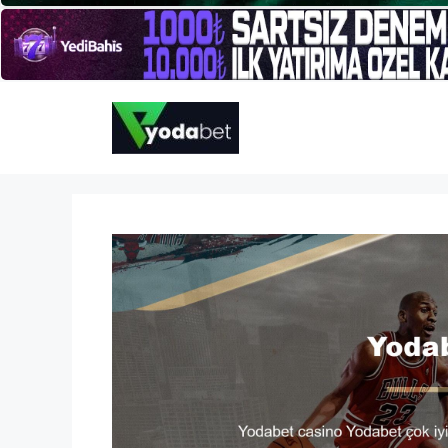
İçeriğe
atla