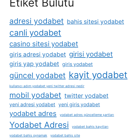
Etiket Bulutu
adresi yodabet
bahis sitesi yodabet
canli yodabet
casino sitesi yodabet
girisi yodabet
giris adresi yodabet
giris yap yodabet
giris yodabet
kayit yodabet
güncel yodabet
kullanıcı adım yodabet yeni twitter adresi nedir
mobil yodabet
twitter yodabet
yeni adresi yodabet
yeni giris yodabet
yodabet adres
yodabet adres güncelleme şartları
Yodabet Adresi
yodabet bahis kayıtları
yodabet bahis oynamak
yodabet bahis site