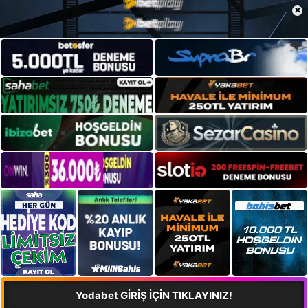
×
Yodabet GİRİŞ İÇİN TIKLAYINIZ!