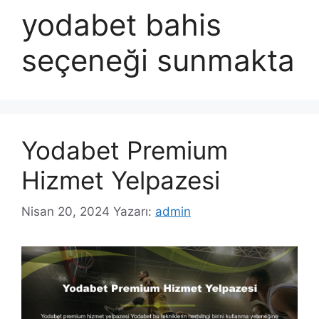
yodabet bahis
seçeneği sunmakta
Yodabet Premium
Hizmet Yelpazesi
Nisan 20, 2024
Yazarı:
admin