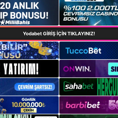
Yodabet GİRİŞ İÇİN TIKLAYINIZ!