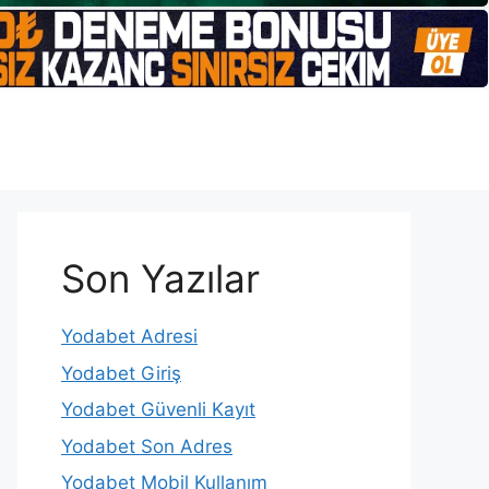
Son Yazılar
Yodabet Adresi
Yodabet Giriş
Yodabet Güvenli Kayıt
Yodabet Son Adres
Yodabet Mobil Kullanım