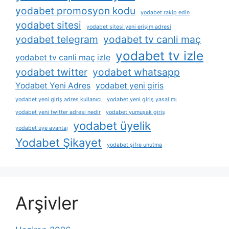
yodabet promosyon kodu
yodabet rakip edin
yodabet sitesi
yodabet sitesi yeni erişim adresi
yodabet telegram
yodabet tv canli maç
yodabet tv izle
yodabet tv canli maç izle
yodabet twitter
yodabet whatsapp
Yodabet Yeni Adres
yodabet yeni giris
yodabet yeni giriş adres kullanıcı
yodabet yeni giriş yasal mı
yodabet yeni twitter adresi nedir
yodabet yumuşak giriş
yodabet üyelik
yodabet üye avantaj
Yodabet Şikayet
yodabet şifre unutma
Arşivler