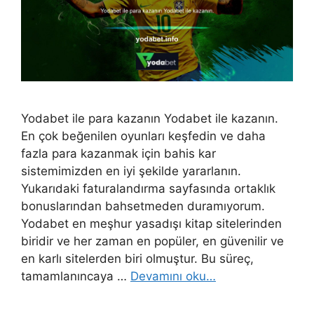
Yodabet ile para kazanın Yodabet ile kazanın.
En çok beğenilen oyunları keşfedin ve daha
fazla para kazanmak için bahis kar
sistemimizden en iyi şekilde yararlanın.
Yukarıdaki faturalandırma sayfasında ortaklık
bonuslarından bahsetmeden duramıyorum.
Yodabet en meşhur yasadışı kitap sitelerinden
biridir ve her zaman en popüler, en güvenilir ve
en karlı sitelerden biri olmuştur. Bu süreç,
tamamlanıncaya …
Devamını oku…