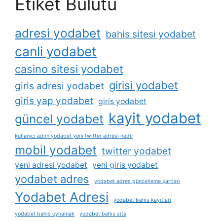
Etiket Bulutu
adresi yodabet
bahis sitesi yodabet
canli yodabet
casino sitesi yodabet
girisi yodabet
giris adresi yodabet
giris yap yodabet
giris yodabet
kayit yodabet
güncel yodabet
kullanıcı adım yodabet yeni twitter adresi nedir
mobil yodabet
twitter yodabet
yeni adresi yodabet
yeni giris yodabet
yodabet adres
yodabet adres güncelleme şartları
Yodabet Adresi
yodabet bahis kayıtları
yodabet bahis oynamak
yodabet bahis site