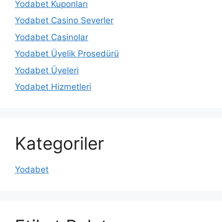
Yodabet Kuponları
Yodabet Casino Severler
Yodabet Casinolar
Yodabet Üyelik Prosedürü
Yodabet Üyeleri
Yodabet Hizmetleri
Kategoriler
Yodabet