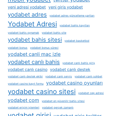
yeni adresi yodabet
yeni giris yodabet
yodabet adres
yodabet adres güncelleme şartları
Yodabet Adresi
yodabet bahis kayıtları
yodabet bahis oynamak
yodabet bahis site
yodabet bahis sitesi
yodabet basketbol
yodabet bonus
yodabet bonus süreci
yodabet canli maç izle
yodabet canlı bahis
yodabet canlı bahis giriş
yodabet canlı casino
yodabet canlı destek
yodabet canlı destek ekibi
yodabet canlı servis
yodabet canlı sohbet
yodabet casino oyunları
yodabet casino kayıt formu
yodabet casino sitesi
yodabet cep adresi
yodabet com
yodabet en güvenilir bahis sitesi
yodabet erişim i̇şlemleri
yodabet gerçek zamanlı
yodabet girisi