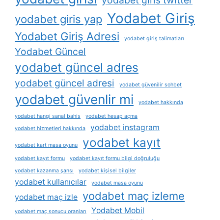
yodabet giris twitter
Yodabet Giriş
yodabet giris yap
Yodabet Giriş Adresi
yodabet giriş talimatları
Yodabet Güncel
yodabet güncel adres
yodabet güncel adresi
yodabet güvenilir sohbet
yodabet güvenlir mi
yodabet hakkında
yodabet hangi sanal bahis
yodabet hesap açma
yodabet instagram
yodabet hizmetleri hakkında
yodabet kayıt
yodabet kart masa oyunu
yodabet kayıt formu
yodabet kayıt formu bilgi doğruluğu
yodabet kazanma şansı
yodabet kişisel bilgiler
yodabet kullanıcılar
yodabet masa oyunu
yodabet maç izleme
yodabet maç izle
Yodabet Mobil
yodabet maç sonucu oranları