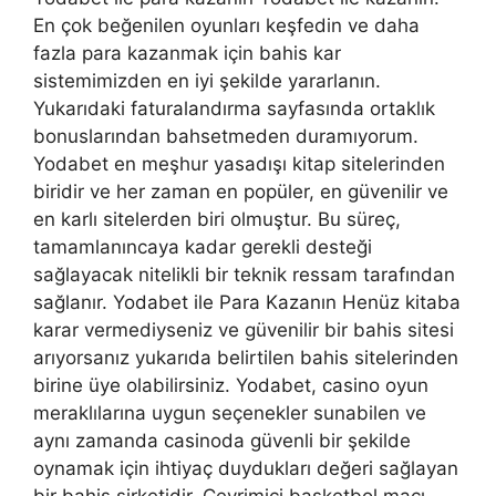
En çok beğenilen oyunları keşfedin ve daha
fazla para kazanmak için bahis kar
sistemimizden en iyi şekilde yararlanın.
Yukarıdaki faturalandırma sayfasında ortaklık
bonuslarından bahsetmeden duramıyorum.
Yodabet en meşhur yasadışı kitap sitelerinden
biridir ve her zaman en popüler, en güvenilir ve
en karlı sitelerden biri olmuştur. Bu süreç,
tamamlanıncaya kadar gerekli desteği
sağlayacak nitelikli bir teknik ressam tarafından
sağlanır. Yodabet ile Para Kazanın Henüz kitaba
karar vermediyseniz ve güvenilir bir bahis sitesi
arıyorsanız yukarıda belirtilen bahis sitelerinden
birine üye olabilirsiniz. Yodabet, casino oyun
meraklılarına uygun seçenekler sunabilen ve
aynı zamanda casinoda güvenli bir şekilde
oynamak için ihtiyaç duydukları değeri sağlayan