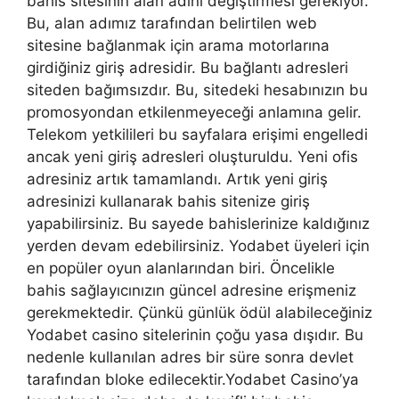
bahis sitesinin alan adını değiştirmesi gerekiyor.
Bu, alan adımız tarafından belirtilen web
sitesine bağlanmak için arama motorlarına
girdiğiniz giriş adresidir. Bu bağlantı adresleri
siteden bağımsızdır. Bu, sitedeki hesabınızın bu
promosyondan etkilenmeyeceği anlamına gelir.
Telekom yetkilileri bu sayfalara erişimi engelledi
ancak yeni giriş adresleri oluşturuldu. Yeni ofis
adresiniz artık tamamlandı. Artık yeni giriş
adresinizi kullanarak bahis sitenize giriş
yapabilirsiniz. Bu sayede bahislerinize kaldığınız
yerden devam edebilirsiniz. Yodabet üyeleri için
en popüler oyun alanlarından biri. Öncelikle
bahis sağlayıcınızın güncel adresine erişmeniz
gerekmektedir. Çünkü günlük ödül alabileceğiniz
Yodabet casino sitelerinin çoğu yasa dışıdır. Bu
nedenle kullanılan adres bir süre sonra devlet
tarafından bloke edilecektir.Yodabet Casino’ya