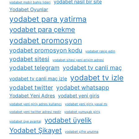
yodabet nasil bir site
yodabet mobil bahis lideri
Yodabet Oyunlar
yodabet para yatirma
yodabet para çekme
yodabet promosyon
yodabet promosyon kodu
yodabet rakip edin
yodabet sitesi
yodabet sitesi yeni erişim adresi
yodabet telegram
yodabet tv canli maç
yodabet tv izle
yodabet tv canli maç izle
yodabet twitter
yodabet whatsapp
Yodabet Yeni Adres
yodabet yeni giris
yodabet yeni giriş adres kullanıcı
yodabet yeni giriş yasal mı
yodabet yeni twitter adresi nedir
yodabet yumuşak giriş
yodabet üyelik
yodabet üye avantaj
Yodabet Şikayet
yodabet şifre unutma