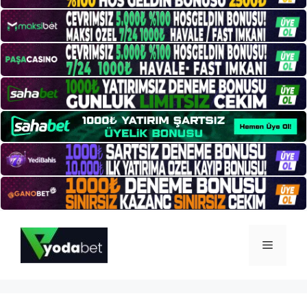
İçeriğe
atla
Menü