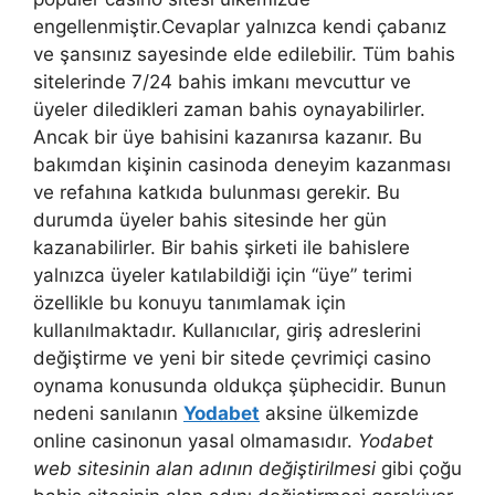
engellenmiştir.Cevaplar yalnızca kendi çabanız
ve şansınız sayesinde elde edilebilir. Tüm bahis
sitelerinde 7/24 bahis imkanı mevcuttur ve
üyeler diledikleri zaman bahis oynayabilirler.
Ancak bir üye bahisini kazanırsa kazanır. Bu
bakımdan kişinin casinoda deneyim kazanması
ve refahına katkıda bulunması gerekir. Bu
durumda üyeler bahis sitesinde her gün
kazanabilirler. Bir bahis şirketi ile bahislere
yalnızca üyeler katılabildiği için “üye” terimi
özellikle bu konuyu tanımlamak için
kullanılmaktadır. Kullanıcılar, giriş adreslerini
değiştirme ve yeni bir sitede çevrimiçi casino
oynama konusunda oldukça şüphecidir. Bunun
nedeni sanılanın
Yodabet
aksine ülkemizde
online casinonun yasal olmamasıdır.
Yodabet
web sitesinin alan adının değiştirilmesi
gibi çoğu