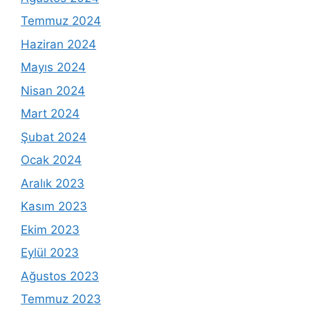
Temmuz 2024
Haziran 2024
Mayıs 2024
Nisan 2024
Mart 2024
Şubat 2024
Ocak 2024
Aralık 2023
Kasım 2023
Ekim 2023
Eylül 2023
Ağustos 2023
Temmuz 2023