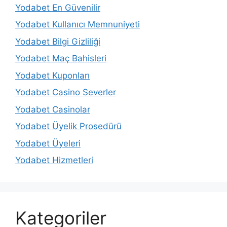
Yodabet En Güvenilir
Yodabet Kullanıcı Memnuniyeti
Yodabet Bilgi Gizliliği
Yodabet Maç Bahisleri
Yodabet Kuponları
Yodabet Casino Severler
Yodabet Casinolar
Yodabet Üyelik Prosedürü
Yodabet Üyeleri
Yodabet Hizmetleri
Kategoriler