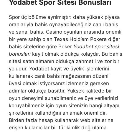
Yodabet Spor Sitesi Bonusları
Spor üç bölüme ayrılmıştır: daha yüksek piyasa
oranlarıyla bahis oynayabileceğiniz canlı bahis
ve sanal bahis. Casino oyunları arasında önemli
bir yere sahip olan Texas Hold’em Pokere diğer
bahis sitelerine göre Poker
Yodabet spor sitesi
bonusları
kayıt olmak oldukça kolaydır. Bu bahis
sitesi satın almanın oldukça zahmetli ve zor bir
yoludur. Yodabet kayıt ve üyelik işlemlerini
kullanarak canlı bahis mağazasının düzenli
üyesi olmak istiyorsanız izlemeniz gereken
adımlar oldukça basittir. Yüksek kalitede bir
oyun deneyimi sunabilmeniz ve üye verilerinizi
koruyabilmeniz için oyun sitenizin hangi altyapı
şirketlerini kullandığını anlamak önemlidir.
Birden fazla hesap kullanarak web sitelerine
erişen kullanıcılar bir tür kimlik doğrulama