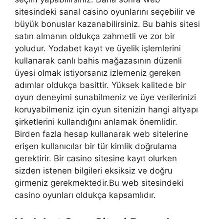
sitesindeki sanal casino oyunlarını seçebilir ve
büyük bonuslar kazanabilirsiniz. Bu bahis sitesi
satın almanın oldukça zahmetli ve zor bir
yoludur. Yodabet kayıt ve üyelik işlemlerini
kullanarak canlı bahis mağazasının düzenli
üyesi olmak istiyorsanız izlemeniz gereken
adımlar oldukça basittir. Yüksek kalitede bir
oyun deneyimi sunabilmeniz ve üye verilerinizi
koruyabilmeniz için oyun sitenizin hangi altyapı
şirketlerini kullandığını anlamak önemlidir.
Birden fazla hesap kullanarak web sitelerine
erişen kullanıcılar bir tür kimlik doğrulama
gerektirir. Bir casino sitesine kayıt olurken
sizden istenen bilgileri eksiksiz ve doğru
girmeniz gerekmektedir.Bu web sitesindeki
casino oyunları oldukça kapsamlıdır.