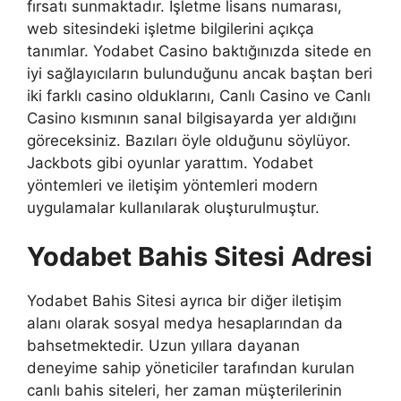
fırsatı sunmaktadır. İşletme lisans numarası,
web sitesindeki işletme bilgilerini açıkça
tanımlar. Yodabet Casino baktığınızda sitede en
iyi sağlayıcıların bulunduğunu ancak baştan beri
iki farklı casino olduklarını, Canlı Casino ve Canlı
Casino kısmının sanal bilgisayarda yer aldığını
göreceksiniz. Bazıları öyle olduğunu söylüyor.
Jackbots gibi oyunlar yarattım. Yodabet
yöntemleri ve iletişim yöntemleri modern
uygulamalar kullanılarak oluşturulmuştur.
Yodabet Bahis Sitesi Adresi
Yodabet Bahis Sitesi ayrıca bir diğer iletişim
alanı olarak sosyal medya hesaplarından da
bahsetmektedir. Uzun yıllara dayanan
deneyime sahip yöneticiler tarafından kurulan
canlı bahis siteleri, her zaman müşterilerinin