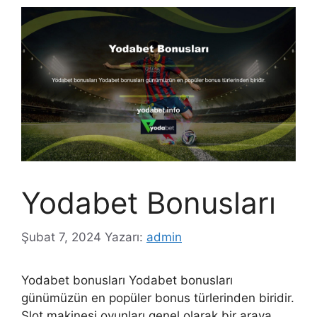
Yodabet Bonusları
Şubat 7, 2024
Yazarı:
admin
Yodabet bonusları Yodabet bonusları
günümüzün en popüler bonus türlerinden biridir.
Slot makinesi oyunları genel olarak bir araya