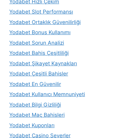
Yodabet Hızlı Çekim
Yodabet Slot Performansı
Yodabet Ortaklık Güvenilirliği
Yodabet Bonus Kullanımı
Yodabet Sorun Analizi
Yodabet Bahis Çeşitliliği
Yodabet Şikayet Kaynakları
Yodabet Çeşitli Bahisler
Yodabet En Güvenilir
Yodabet Kullanıcı Memnuniyeti
Yodabet Bilgi Gizliliği
Yodabet Maç Bahisleri
Yodabet Kuponları
Yodabet Casino Severler