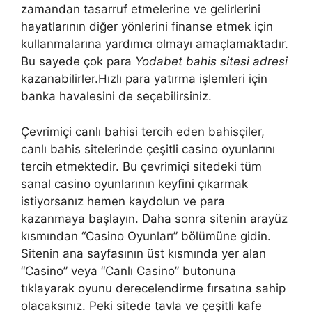
zamandan tasarruf etmelerine ve gelirlerini
hayatlarının diğer yönlerini finanse etmek için
kullanmalarına yardımcı olmayı amaçlamaktadır.
Bu sayede çok para
Yodabet bahis sitesi adresi
kazanabilirler.Hızlı para yatırma işlemleri için
banka havalesini de seçebilirsiniz.
Çevrimiçi canlı bahisi tercih eden bahisçiler,
canlı bahis sitelerinde çeşitli casino oyunlarını
tercih etmektedir. Bu çevrimiçi sitedeki tüm
sanal casino oyunlarının keyfini çıkarmak
istiyorsanız hemen kaydolun ve para
kazanmaya başlayın. Daha sonra sitenin arayüz
kısmından “Casino Oyunları” bölümüne gidin.
Sitenin ana sayfasının üst kısmında yer alan
“Casino” veya “Canlı Casino” butonuna
tıklayarak oyunu derecelendirme fırsatına sahip
olacaksınız. Peki sitede tavla ve çeşitli kafe