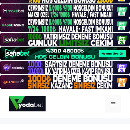
İçeriğe
atla
Menü