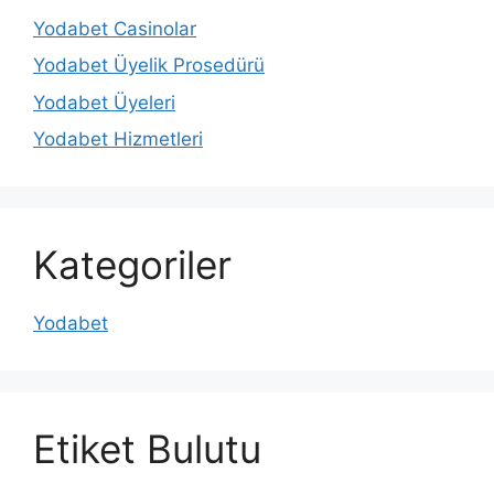
Yodabet Casinolar
Yodabet Üyelik Prosedürü
Yodabet Üyeleri
Yodabet Hizmetleri
Kategoriler
Yodabet
Etiket Bulutu