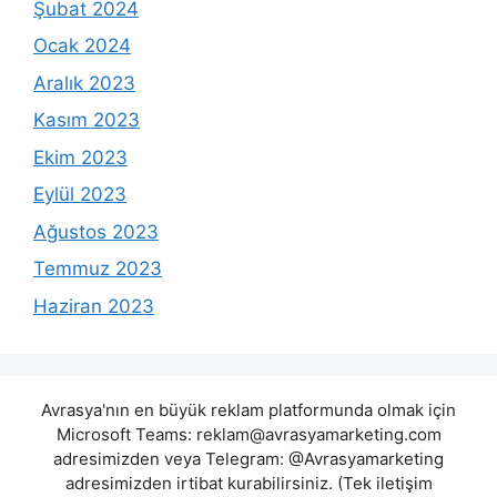
Şubat 2024
Ocak 2024
Aralık 2023
Kasım 2023
Ekim 2023
Eylül 2023
Ağustos 2023
Temmuz 2023
Haziran 2023
Avrasya'nın en büyük reklam platformunda olmak için
Microsoft Teams:
reklam@avrasyamarketing.com
adresimizden veya Telegram: @Avrasyamarketing
adresimizden irtibat kurabilirsiniz. (Tek iletişim