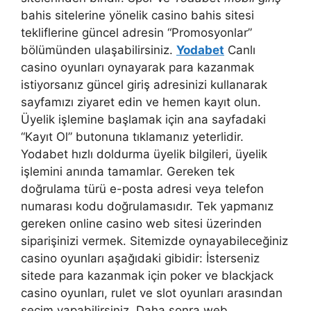
bahis sitelerine yönelik casino bahis sitesi
tekliflerine güncel adresin “Promosyonlar”
bölümünden ulaşabilirsiniz.
Yodabet
Canlı
casino oyunları oynayarak para kazanmak
istiyorsanız güncel giriş adresinizi kullanarak
sayfamızı ziyaret edin ve hemen kayıt olun.
Üyelik işlemine başlamak için ana sayfadaki
“Kayıt Ol” butonuna tıklamanız yeterlidir.
Yodabet hızlı doldurma üyelik bilgileri, üyelik
işlemini anında tamamlar. Gereken tek
doğrulama türü e-posta adresi veya telefon
numarası kodu doğrulamasıdır. Tek yapmanız
gereken online casino web sitesi üzerinden
siparişinizi vermek. Sitemizde oynayabileceğiniz
casino oyunları aşağıdaki gibidir: İsterseniz
sitede para kazanmak için poker ve blackjack
casino oyunları, rulet ve slot oyunları arasından
seçim yapabilirsiniz. Daha sonra web