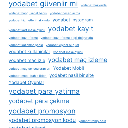
yodabet güvenlir mi
yodabet hakkında
yodabet hangi sanal bahis
yodabet hesap açma
yodabet instagram
yodabet hizmetleri hakkında
yodabet kayıt
yodabet kart masa oyunu
yodabet kayıt formu
yodabet kayıt formu bilgi doğruluğu
yodabet kazanma şansı
yodabet kişisel bilgiler
yodabet kullanıcılar
yodabet masa oyunu
yodabet maç izleme
yodabet maç izle
Yodabet Mobil
yodabet maç sonucu oranları
yodabet nasil bir site
yodabet mobil bahis lideri
Yodabet Oyunlar
yodabet para yatirma
yodabet para çekme
yodabet promosyon
yodabet promosyon kodu
yodabet rakip edin