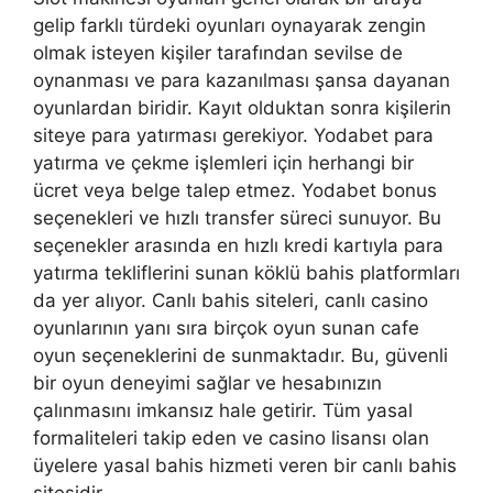
gelip farklı türdeki oyunları oynayarak zengin
olmak isteyen kişiler tarafından sevilse de
oynanması ve para kazanılması şansa dayanan
oyunlardan biridir. Kayıt olduktan sonra kişilerin
siteye para yatırması gerekiyor. Yodabet para
yatırma ve çekme işlemleri için herhangi bir
ücret veya belge talep etmez. Yodabet bonus
seçenekleri ve hızlı transfer süreci sunuyor. Bu
seçenekler arasında en hızlı kredi kartıyla para
yatırma tekliflerini sunan köklü bahis platformları
da yer alıyor. Canlı bahis siteleri, canlı casino
oyunlarının yanı sıra birçok oyun sunan cafe
oyun seçeneklerini de sunmaktadır. Bu, güvenli
bir oyun deneyimi sağlar ve hesabınızın
çalınmasını imkansız hale getirir. Tüm yasal
formaliteleri takip eden ve casino lisansı olan
üyelere yasal bahis hizmeti veren bir canlı bahis