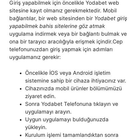
Giriş yapabilmek için öncelikle Yodabet web
sitesine kayıt olmanız gerekmektedir. Mobil
bağlantılar, bir web sitesinden bir
Yodabet giriş
yapabilmek bahis sitelerine göz atmak
uygulama indirmek veya bir bağlantı bulmak ve
ona bir tarayıcı aracılığıyla erişmek içindir.Cep
telefonunuzdan giriş yapmak için adımları
uygulamanız gerekir:
Öncelikle İOS veya Android işletim
sistemine sahip bir cihaza ihtiyacınız var.
Cihazınızda mobil ürünler bölümümüzü
ziyaret edin.
Sonra Yodabet Telefonuna tıklayın ve
uygulamayı arayın.
Uygun uygulamayı bulduğunuzda
yükleyin.
Kurulum işlemi tamamlandıktan sonra