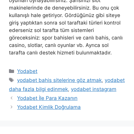
oyunları oynayabilirsiniz. Şansınızı slot
makinelerinde de deneyebilirsiniz. Bu onu çok
kullanışlı hale getiriyor. Gördüğünüz gibi siteye
giriş yaptıktan sonra sol taraftaki türleri kontrol
ederseniz sol tarafta tüm sistemleri
göreceksiniz: spor bahisleri ve canlı bahis, canlı
casino, slotlar, canlı oyunlar vb. Ayrıca sol
tarafta canlı destek hizmeti bulunmaktadır.
Kategoriler
Yodabet
Etiketler
yodabet bahis sitelerine göz atmak
,
yodabet
daha fazla bilgi edinmek
,
yodabet instagram
Yodabet İle Para Kazanın
Yodabet Kimlik Doğrulama