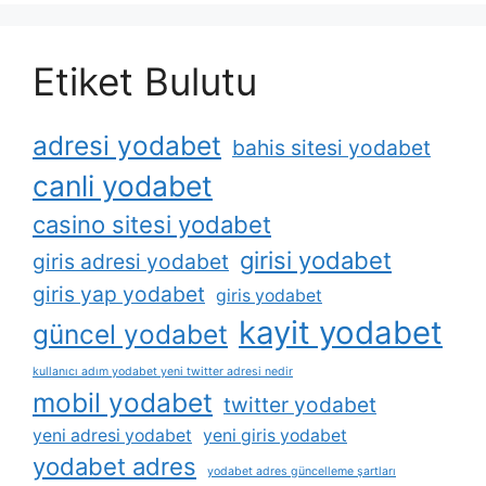
Etiket Bulutu
adresi yodabet
bahis sitesi yodabet
canli yodabet
casino sitesi yodabet
girisi yodabet
giris adresi yodabet
giris yap yodabet
giris yodabet
kayit yodabet
güncel yodabet
kullanıcı adım yodabet yeni twitter adresi nedir
mobil yodabet
twitter yodabet
yeni adresi yodabet
yeni giris yodabet
yodabet adres
yodabet adres güncelleme şartları