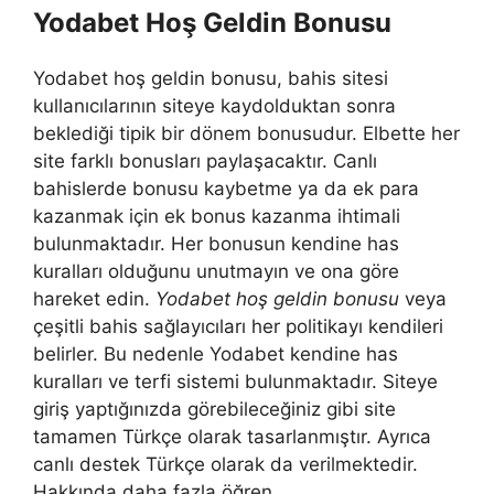
Yodabet Hoş Geldin Bonusu
Yodabet hoş geldin bonusu, bahis sitesi
kullanıcılarının siteye kaydolduktan sonra
beklediği tipik bir dönem bonusudur. Elbette her
site farklı bonusları paylaşacaktır. Canlı
bahislerde bonusu kaybetme ya da ek para
kazanmak için ek bonus kazanma ihtimali
bulunmaktadır. Her bonusun kendine has
kuralları olduğunu unutmayın ve ona göre
hareket edin.
Yodabet hoş geldin bonusu
veya
çeşitli bahis sağlayıcıları her politikayı kendileri
belirler. Bu nedenle Yodabet kendine has
kuralları ve terfi sistemi bulunmaktadır. Siteye
giriş yaptığınızda görebileceğiniz gibi site
tamamen Türkçe olarak tasarlanmıştır. Ayrıca
canlı destek Türkçe olarak da verilmektedir.
Hakkında daha fazla öğren.