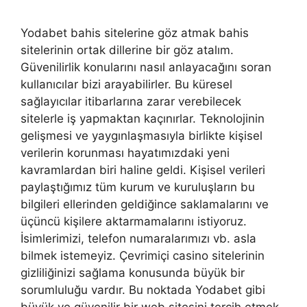
Yodabet bahis sitelerine göz atmak bahis
sitelerinin ortak dillerine bir göz atalım.
Güvenilirlik konularını nasıl anlayacağını soran
kullanıcılar bizi arayabilirler. Bu küresel
sağlayıcılar itibarlarına zarar verebilecek
sitelerle iş yapmaktan kaçınırlar. Teknolojinin
gelişmesi ve yaygınlaşmasıyla birlikte kişisel
verilerin korunması hayatımızdaki yeni
kavramlardan biri haline geldi. Kişisel verileri
paylaştığımız tüm kurum ve kuruluşların bu
bilgileri ellerinden geldiğince saklamalarını ve
üçüncü kişilere aktarmamalarını istiyoruz.
İsimlerimizi, telefon numaralarımızı vb. asla
bilmek istemeyiz. Çevrimiçi casino sitelerinin
gizliliğinizi sağlama konusunda büyük bir
sorumluluğu vardır. Bu noktada Yodabet gibi