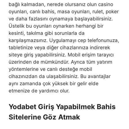
bağlı kalmadan, nerede olursanız olun casino
oyunları, canlı bahis, masa oyunları, rulet, poker
ve daha fazlasını oynamaya başlayabilirsiniz.
Üstelik bu oyunları oynarken herhangi bir
kesinti, takılma gibi sorunlarla da
karşılaşmazsınız. Uygulamayı cep telefonunuza,
tabletinize veya diğer cihazlarınıza indirerek
siteye giriş yapabilirsiniz. Mobil erişim tarayıcı
üzerinden de mümkündür. Ayrıca tüm yatırım
yöntemlerine ve canlı desteğe mobil
cihazınızdan da ulaşabilirsiniz. Bu avantajlar
aynı zamanda çok yüksek bir gelir elde
etmenize de yardımcı olur.
Yodabet Giriş Yapabilmek Bahis
Sitelerine Göz Atmak