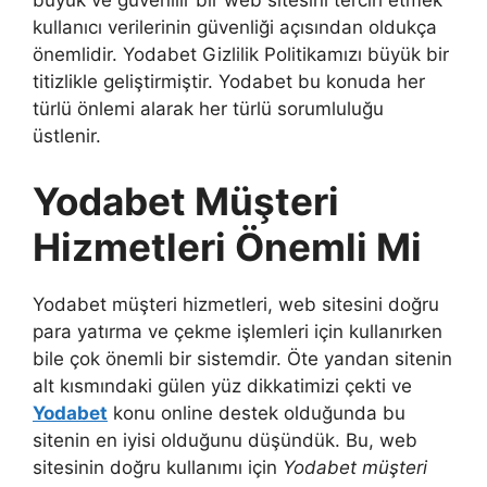
büyük ve güvenilir bir web sitesini tercih etmek
kullanıcı verilerinin güvenliği açısından oldukça
önemlidir. Yodabet Gizlilik Politikamızı büyük bir
titizlikle geliştirmiştir. Yodabet bu konuda her
türlü önlemi alarak her türlü sorumluluğu
üstlenir.
Yodabet Müşteri
Hizmetleri Önemli Mi
Yodabet müşteri hizmetleri, web sitesini doğru
para yatırma ve çekme işlemleri için kullanırken
bile çok önemli bir sistemdir. Öte yandan sitenin
alt kısmındaki gülen yüz dikkatimizi çekti ve
Yodabet
konu online destek olduğunda bu
sitenin en iyisi olduğunu düşündük. Bu, web
sitesinin doğru kullanımı için
Yodabet müşteri