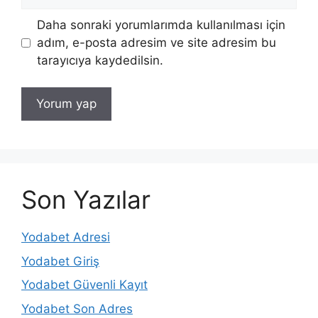
sitesi
Daha sonraki yorumlarımda kullanılması için
adım, e-posta adresim ve site adresim bu
tarayıcıya kaydedilsin.
Son Yazılar
Yodabet Adresi
Yodabet Giriş
Yodabet Güvenli Kayıt
Yodabet Son Adres