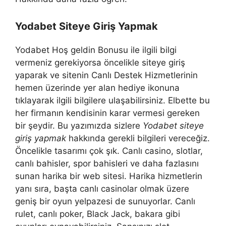
Yodabet Siteye Giriş Yapmak
Yodabet Hoş geldin Bonusu ile ilgili bilgi
vermeniz gerekiyorsa öncelikle siteye giriş
yaparak ve sitenin Canlı Destek Hizmetlerinin
hemen üzerinde yer alan hediye ikonuna
tıklayarak ilgili bilgilere ulaşabilirsiniz. Elbette bu
her firmanın kendisinin karar vermesi gereken
bir şeydir. Bu yazımızda sizlere
Yodabet siteye
giriş yapmak
hakkında gerekli bilgileri vereceğiz.
Öncelikle tasarımı çok şık. Canlı casino, slotlar,
canlı bahisler, spor bahisleri ve daha fazlasını
sunan harika bir web sitesi. Harika hizmetlerin
yanı sıra, başta canlı casinolar olmak üzere
geniş bir oyun yelpazesi de sunuyorlar. Canlı
rulet, canlı poker, Black Jack, bakara gibi