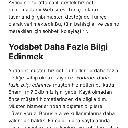
Ayrıca sol tarafta canlı destek hizmeti
bulunmaktadır.Web sitesi Türkçe olarak
tasarlandığı gibi müşteri desteği de Türkçe
olarak verilmektedir.Bu, tüm bahisçiler ve casino
meraklıları için sohbeti kolaylaştırır.
Yodabet Daha Fazla Bilgi
Edinmek
Yodabet müşteri hizmetleri hakkında daha fazla
netliğe sahip olmak istiyoruz.
Yodabet daha
fazla bilgi edinmek
müşteri hizmetleri bu kadar
önemli mi? Ekibimiz işini yaptı. Kayıt olmadan
önce müşteri hizmetlerinden de bilgi aldım.
Müşteri hizmetlerinden aldığımız bilgilere
güveniyoruz. Bonuslara ve kullanımlarına daha
yakından baktık. Firmaların ana sayfalarında
casino oyunları sunabilmeleri için kriterleri zaten