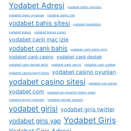
Yodabet Adresi
yodabet bahis kayıtları
yodabet bahis oynamak
yodabet bahis site
yodabet bahis sitesi
yodabet basketbol
yodabet bonus
yodabet bonus süreci
yodabet canli maç izle
yodabet canlı bahis
yodabet canlı bahis giriş
yodabet canlı casino
yodabet canlı destek
yodabet canlı destek ekibi
yodabet canlı servis
yodabet canlı sohbet
yodabet casino oyunları
yodabet casino kayıt formu
yodabet casino sitesi
yodabet cep adresi
yodabet com
yodabet en güvenilir bahis sitesi
yodabet erişim i̇şlemleri
yodabet gerçek zamanlı
yodabet girisi
yodabet giris twitter
Yodabet Giriş
yodabet giris yap