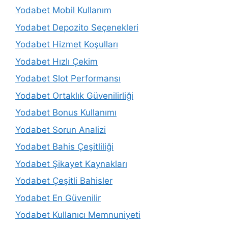
Yodabet Mobil Kullanım
Yodabet Depozito Seçenekleri
Yodabet Hizmet Koşulları
Yodabet Hızlı Çekim
Yodabet Slot Performansı
Yodabet Ortaklık Güvenilirliği
Yodabet Bonus Kullanımı
Yodabet Sorun Analizi
Yodabet Bahis Çeşitliliği
Yodabet Şikayet Kaynakları
Yodabet Çeşitli Bahisler
Yodabet En Güvenilir
Yodabet Kullanıcı Memnuniyeti