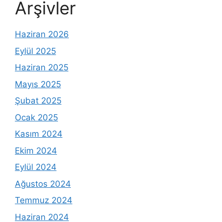
Arşivler
Haziran 2026
Eylül 2025
Haziran 2025
Mayıs 2025
Şubat 2025
Ocak 2025
Kasım 2024
Ekim 2024
Eylül 2024
Ağustos 2024
Temmuz 2024
Haziran 2024