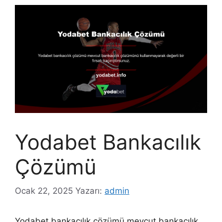
Yodabet Bankacılık
Çözümü
Ocak 22, 2025
Yazarı:
admin
Yodabet bankacılık çözümü mevcut bankacılık