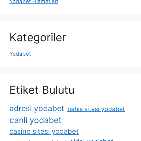
Yodabet Hizmetleri
Kategoriler
Yodabet
Etiket Bulutu
adresi yodabet
bahis sitesi yodabet
canli yodabet
casino sitesi yodabet