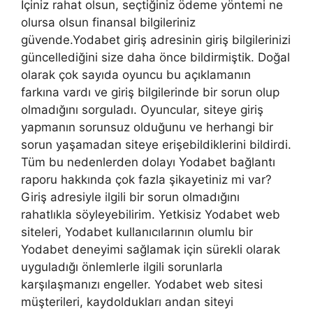
İçiniz rahat olsun, seçtiğiniz ödeme yöntemi ne
olursa olsun finansal bilgileriniz
güvende.Yodabet giriş adresinin giriş bilgilerinizi
güncellediğini size daha önce bildirmiştik. Doğal
olarak çok sayıda oyuncu bu açıklamanın
farkına vardı ve giriş bilgilerinde bir sorun olup
olmadığını sorguladı. Oyuncular, siteye giriş
yapmanın sorunsuz olduğunu ve herhangi bir
sorun yaşamadan siteye erişebildiklerini bildirdi.
Tüm bu nedenlerden dolayı Yodabet bağlantı
raporu hakkında çok fazla şikayetiniz mi var?
Giriş adresiyle ilgili bir sorun olmadığını
rahatlıkla söyleyebilirim. Yetkisiz Yodabet web
siteleri, Yodabet kullanıcılarının olumlu bir
Yodabet deneyimi sağlamak için sürekli olarak
uyguladığı önlemlerle ilgili sorunlarla
karşılaşmanızı engeller. Yodabet web sitesi
müşterileri, kaydoldukları andan siteyi