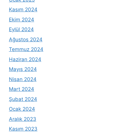
Kasım 2024
Ekim 2024
Eylül 2024
Ağustos 2024
Temmuz 2024
Haziran 2024
Mayıs 2024
Nisan 2024
Mart 2024
Şubat 2024
Ocak 2024
Aralık 2023
Kasım 2023