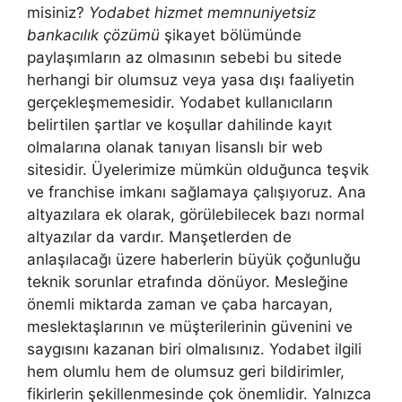
misiniz?
Yodabet hizmet memnuniyetsiz
bankacılık çözümü
şikayet bölümünde
paylaşımların az olmasının sebebi bu sitede
herhangi bir olumsuz veya yasa dışı faaliyetin
gerçekleşmemesidir. Yodabet kullanıcıların
belirtilen şartlar ve koşullar dahilinde kayıt
olmalarına olanak tanıyan lisanslı bir web
sitesidir. Üyelerimize mümkün olduğunca teşvik
ve franchise imkanı sağlamaya çalışıyoruz. Ana
altyazılara ek olarak, görülebilecek bazı normal
altyazılar da vardır. Manşetlerden de
anlaşılacağı üzere haberlerin büyük çoğunluğu
teknik sorunlar etrafında dönüyor. Mesleğine
önemli miktarda zaman ve çaba harcayan,
meslektaşlarının ve müşterilerinin güvenini ve
saygısını kazanan biri olmalısınız. Yodabet ilgili
hem olumlu hem de olumsuz geri bildirimler,
fikirlerin şekillenmesinde çok önemlidir. Yalnızca