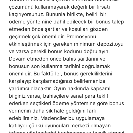
çözümünü kullanmayarak değerli bir fırsatı
kaçırıyorsunuz. Bununla birlikte, belirli bir
ödeme yöntemine dahil edilecek bir bonus talep
etmeden önce şartlar ve koşulları gözden
geçirmek çok önemlidir. Promosyonu
etkinleştirmek için gereken minimum depozitoyu
ve varsa gerekli bonus kodunu doğrulayın.
Devam etmeden önce bahis şartlarını ve
bonusun son kullanma tarihini doğrulamak
önemlidir. Bu faktörler, bonus gerekliliklerini
karşılayıp karşılamadığınızı belirlemenize
yardımcı olacaktır. Oyun hakkında kapsamlı
bilginiz varsa, bahisçilere sanal para teklif
ederken seçtikleri ödeme yöntemine göre bonus
vermenin daha sık hale geldiğini fark
edebilirsiniz. Madenciler bu uygulamaya
katılıyor çünkü oyuncuları merkezi olmayan