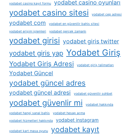
yodabet casino oyunları
yodabet casino kayıt formu
yodabet casino sitesi
yodabet cep adresi
yodabet com
yodabet en güvenilir bahis sitesi
yodabet erişim i̇şlemleri
yodabet gerçek zamanlı
yodabet girisi
yodabet giris twitter
Yodabet Giriş
yodabet giris yap
Yodabet Giriş Adresi
yodabet giriş talimatları
Yodabet Güncel
yodabet güncel adres
yodabet güncel adresi
yodabet güvenilir sohbet
yodabet güvenlir mi
yodabet hakkında
yodabet hangi sanal bahis
yodabet hesap açma
yodabet instagram
yodabet hizmetleri hakkında
yodabet kayıt
yodabet kart masa oyunu