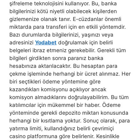
şifreleme teknolojisini kullanıyor. Bu, banka
bilgilerinizi kötü niyetli olabilecek kişilerden
gizlemenize olanak tanır. E-cüzdanlar önemli
miktarda para transferi için en etkili yöntemdir.
Bazı durumlarda bilgilerinizi, yaşınızı veya
adresinizi
Yodabet
doğrulamak için belirli
belgeleri ibraz etmeniz gerekebilir. Gerekli tüm
bilgileri girdikten sonra paranız banka
hesabınıza aktarılacaktır. Bu hesaptan para
çekme işleminde herhangi bir ücret alınmaz. Her
biri seçtikleri ödeme yöntemine göre
kazandıkları komisyonu açıklıyor ancak
komisyon almadıklarını doğrulayabilirim. Bu tüm
katılımcılar için mükemmel bir haber. Ödeme
yönteminde gerekli depozito miktarı konusunda
herhangi bir kısıtlama yoktur. Sonuç olarak, para
yatırma limiti, kullandığınız belirli çevrimiçi
casino platformuna göre belirlenir. Kesinlikle