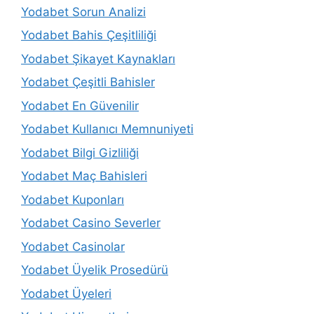
Yodabet Sorun Analizi
Yodabet Bahis Çeşitliliği
Yodabet Şikayet Kaynakları
Yodabet Çeşitli Bahisler
Yodabet En Güvenilir
Yodabet Kullanıcı Memnuniyeti
Yodabet Bilgi Gizliliği
Yodabet Maç Bahisleri
Yodabet Kuponları
Yodabet Casino Severler
Yodabet Casinolar
Yodabet Üyelik Prosedürü
Yodabet Üyeleri