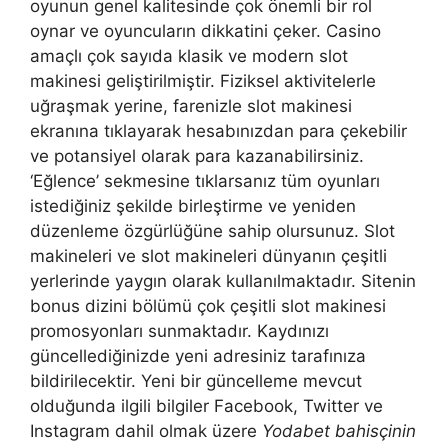
oyunun genel kalitesinde çok önemli bir rol
oynar ve oyuncuların dikkatini çeker. Casino
amaçlı çok sayıda klasik ve modern slot
makinesi geliştirilmiştir. Fiziksel aktivitelerle
uğraşmak yerine, farenizle slot makinesi
ekranına tıklayarak hesabınızdan para çekebilir
ve potansiyel olarak para kazanabilirsiniz.
‘Eğlence’ sekmesine tıklarsanız tüm oyunları
istediğiniz şekilde birleştirme ve yeniden
düzenleme özgürlüğüne sahip olursunuz. Slot
makineleri ve slot makineleri dünyanın çeşitli
yerlerinde yaygın olarak kullanılmaktadır. Sitenin
bonus dizini bölümü çok çeşitli slot makinesi
promosyonları sunmaktadır. Kaydınızı
güncellediğinizde yeni adresiniz tarafınıza
bildirilecektir. Yeni bir güncelleme mevcut
olduğunda ilgili bilgiler Facebook, Twitter ve
Instagram dahil olmak üzere
Yodabet bahisçinin