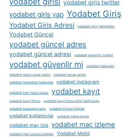
yodabet girisi
yodabet giris twitter
Yodabet Giriş
yodabet giris yap
Yodabet Giriş Adresi
yodabet giriş talimatları
Yodabet Güncel
yodabet güncel adres
yodabet güncel adresi
yodabet güvenilir sohbet
yodabet güvenlir mi
yodabet hakkında
yodabet hangi sanal bahis
yodabet hesap açma
yodabet instagram
yodabet hizmetleri hakkında
yodabet kayıt
yodabet kart masa oyunu
yodabet kayıt formu
yodabet kayıt formu bilgi doğruluğu
yodabet kazanma şansı
yodabet kişisel bilgiler
yodabet kullanıcılar
yodabet masa oyunu
yodabet maç izleme
yodabet maç izle
Yodabet Mobil
yodabet maç sonucu oranları