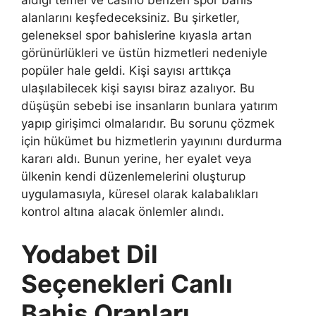
aldığı temel ve casino benzeri spor bahis
alanlarını keşfedeceksiniz. Bu şirketler,
geleneksel spor bahislerine kıyasla artan
görünürlükleri ve üstün hizmetleri nedeniyle
popüler hale geldi. Kişi sayısı arttıkça
ulaşılabilecek kişi sayısı biraz azalıyor. Bu
düşüşün sebebi ise insanların bunlara yatırım
yapıp girişimci olmalarıdır. Bu sorunu çözmek
için hükümet bu hizmetlerin yayınını durdurma
kararı aldı. Bunun yerine, her eyalet veya
ülkenin kendi düzenlemelerini oluşturup
uygulamasıyla, küresel olarak kalabalıkları
kontrol altına alacak önlemler alındı.
Yodabet Dil
Seçenekleri Canlı
Bahis Oranları