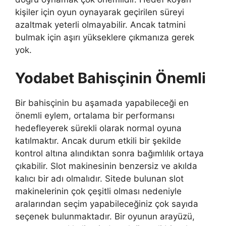
kişiler için oyun oynayarak geçirilen süreyi
azaltmak yeterli olmayabilir. Ancak tatmini
bulmak için aşırı yükseklere çıkmanıza gerek
yok.
Yodabet Bahisçinin Önemli
Bir bahisçinin bu aşamada yapabileceği en
önemli eylem, ortalama bir performansı
hedefleyerek sürekli olarak normal oyuna
katılmaktır. Ancak durum etkili bir şekilde
kontrol altına alındıktan sonra bağımlılık ortaya
çıkabilir. Slot makinesinin benzersiz ve akılda
kalıcı bir adı olmalıdır. Sitede bulunan slot
makinelerinin çok çeşitli olması nedeniyle
aralarından seçim yapabileceğiniz çok sayıda
seçenek bulunmaktadır. Bir oyunun arayüzü,