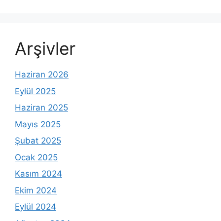
Arşivler
Haziran 2026
Eylül 2025
Haziran 2025
Mayıs 2025
Şubat 2025
Ocak 2025
Kasım 2024
Ekim 2024
Eylül 2024