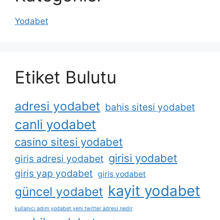
Yodabet
Etiket Bulutu
adresi yodabet
bahis sitesi yodabet
canli yodabet
casino sitesi yodabet
girisi yodabet
giris adresi yodabet
giris yap yodabet
giris yodabet
kayit yodabet
güncel yodabet
kullanıcı adım yodabet yeni twitter adresi nedir