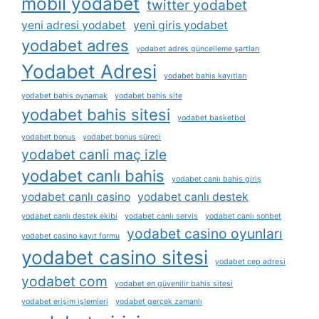
mobil yodabet
twitter yodabet
yeni adresi yodabet
yeni giris yodabet
yodabet adres
yodabet adres güncelleme şartları
Yodabet Adresi
yodabet bahis kayıtları
yodabet bahis oynamak
yodabet bahis site
yodabet bahis sitesi
yodabet basketbol
yodabet bonus
yodabet bonus süreci
yodabet canli maç izle
yodabet canlı bahis
yodabet canlı bahis giriş
yodabet canlı casino
yodabet canlı destek
yodabet canlı destek ekibi
yodabet canlı servis
yodabet canlı sohbet
yodabet casino oyunları
yodabet casino kayıt formu
yodabet casino sitesi
yodabet cep adresi
yodabet com
yodabet en güvenilir bahis sitesi
yodabet erişim i̇şlemleri
yodabet gerçek zamanlı