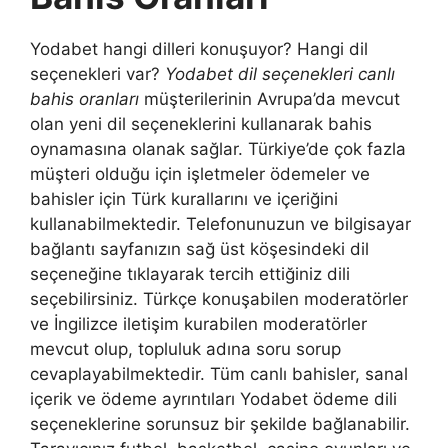
Yodabet hangi dilleri konuşuyor? Hangi dil
seçenekleri var?
Yodabet dil seçenekleri canlı
bahis oranları
müşterilerinin Avrupa’da mevcut
olan yeni dil seçeneklerini kullanarak bahis
oynamasına olanak sağlar. Türkiye’de çok fazla
müşteri olduğu için işletmeler ödemeler ve
bahisler için Türk kurallarını ve içeriğini
kullanabilmektedir. Telefonunuzun ve bilgisayar
bağlantı sayfanızın sağ üst köşesindeki dil
seçeneğine tıklayarak tercih ettiğiniz dili
seçebilirsiniz. Türkçe konuşabilen moderatörler
ve İngilizce iletişim kurabilen moderatörler
mevcut olup, topluluk adına soru sorup
cevaplayabilmektedir. Tüm canlı bahisler, sanal
içerik ve ödeme ayrıntıları Yodabet ödeme dili
seçeneklerine sorunsuz bir şekilde bağlanabilir.