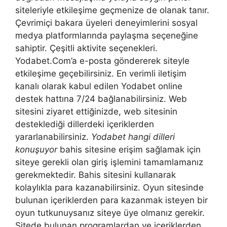
siteleriyle etkileşime geçmenize de olanak tanır.
Çevrimiçi bakara üyeleri deneyimlerini sosyal
medya platformlarında paylaşma seçeneğine
sahiptir. Çeşitli aktivite seçenekleri.
Yodabet.Com’a e-posta göndererek siteyle
etkileşime geçebilirsiniz. En verimli iletişim
kanalı olarak kabul edilen Yodabet online
destek hattına 7/24 bağlanabilirsiniz. Web
sitesini ziyaret ettiğinizde, web sitesinin
desteklediği dillerdeki içeriklerden
yararlanabilirsiniz.
Yodabet hangi dilleri
konuşuyor
bahis sitesine erişim sağlamak için
siteye gerekli olan giriş işlemini tamamlamanız
gerekmektedir. Bahis sitesini kullanarak
kolaylıkla para kazanabilirsiniz. Oyun sitesinde
bulunan içeriklerden para kazanmak isteyen bir
oyun tutkunuysanız siteye üye olmanız gerekir.
Sitede bulunan programlardan ve içeriklerden