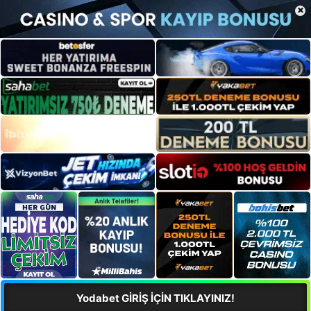
×
Yodabet GİRİŞ İÇİN TIKLAYINIZ!