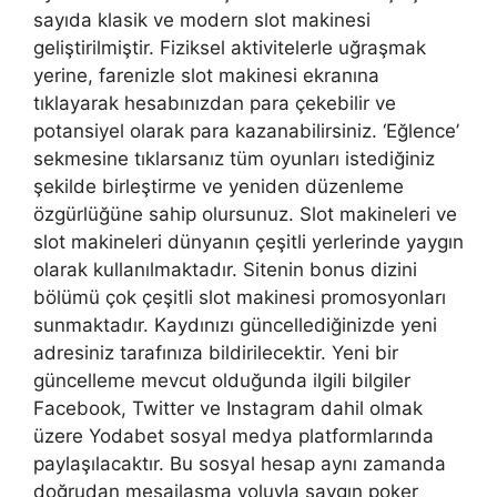
sayıda klasik ve modern slot makinesi
geliştirilmiştir. Fiziksel aktivitelerle uğraşmak
yerine, farenizle slot makinesi ekranına
tıklayarak hesabınızdan para çekebilir ve
potansiyel olarak para kazanabilirsiniz. ‘Eğlence’
sekmesine tıklarsanız tüm oyunları istediğiniz
şekilde birleştirme ve yeniden düzenleme
özgürlüğüne sahip olursunuz. Slot makineleri ve
slot makineleri dünyanın çeşitli yerlerinde yaygın
olarak kullanılmaktadır. Sitenin bonus dizini
bölümü çok çeşitli slot makinesi promosyonları
sunmaktadır. Kaydınızı güncellediğinizde yeni
adresiniz tarafınıza bildirilecektir. Yeni bir
güncelleme mevcut olduğunda ilgili bilgiler
Facebook, Twitter ve Instagram dahil olmak
üzere Yodabet sosyal medya platformlarında
paylaşılacaktır. Bu sosyal hesap aynı zamanda
doğrudan mesajlaşma yoluyla saygın poker